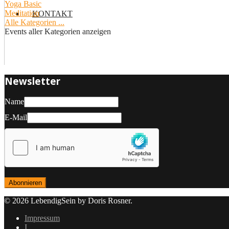
Yoga Basic
Meditation
KONTAKT
Alle Kategorien ...
Events aller Kategorien anzeigen
Newsletter
Name
E-Mail
© 2026 LebendigSein by Doris Rosner.
Impressum
І