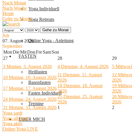
Nach Monat
Nach Woche
Yoga Individuell
Heute
Gehe zu Monat
Yoga Retreats
Preise
Gehe zu Monat
Juli
Online Yoga - Anleitung
07. August 2026
September
Mon
Die
Mit
Don
Fre
Sam
Son
FASTEN
27
28
29
3
Montag, 3. August 2026
4
Dienstag, 4. August 2026
5
Mittwoch
Heilfasten
11
Dienstag, 11. August
12
Mittwo
10
Montag, 10. August 2026
2026
2026
Basenfasten
18
Dienstag, 18. August
19
Mittwo
17
Montag, 17. August 2026
2026
2026
Fasten Individuell
25
Dienstag, 25. August
26
Mittwo
24
Montag, 24. August 2026
2026
2026
Termine
31
Montag, 31. August 2026
1
2
Yoga sanft
Yoga all level
ÜBER MICH
Yoga aktiv
Online Yoga LIVE